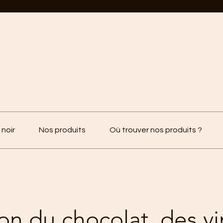
L'Ail Noir
des Causses
Marin - Aveyron
l noir
Nos produits
Où trouver nos produits ?
lon du chocolat, des vi