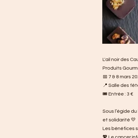
L'ail noir des 
Produits Gourm
📅 7 & 8 mars 2
📍 Salle des fê
🎟️ Entrée : 3 €
Sous l’égide du
et solidarité 💛
Les bénéfices s
💖 Le cancer inf