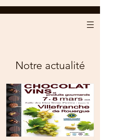
L'Ail Noir
des Causses
Marin - Aveyron
Notre actualité